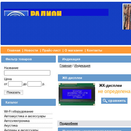
Главная
|
Новости
|
Прайс-лист
|
О магазине
|
Контакты
Фильтр товаров
Индикация
Главная
/
Индикация
Название
ЖК-дисплеи
Цена
от
до
р.
ЖК-дисплеи
не определена
Показать
Каталог
Wi-Fi оборудование
Автоакустика и аксессуары
Автоэлектроника
Подробнее
Акустика
Антенны и аксессуары