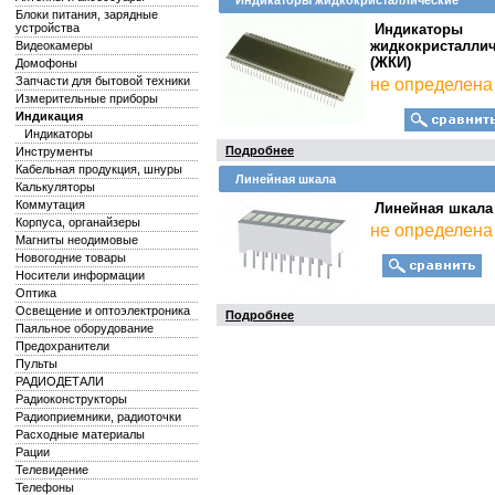
Индикаторы жидкокристаллические
Блоки питания, зарядные
устройства
Индикаторы
жидкокристалли
Видеокамеры
(ЖКИ)
Домофоны
Запчасти для бытовой техники
не определена
Измерительные приборы
Индикация
Индикаторы
Подробнее
Инструменты
Кабельная продукция, шнуры
Линейная шкала
Калькуляторы
Коммутация
Линейная шкала
Корпуса, органайзеры
не определена
Магниты неодимовые
Новогодние товары
Носители информации
Оптика
Освещение и оптоэлектроника
Подробнее
Паяльное оборудование
Предохранители
Пульты
РАДИОДЕТАЛИ
Радиоконструкторы
Радиоприемники, радиоточки
Расходные материалы
Рации
Телевидение
Телефоны