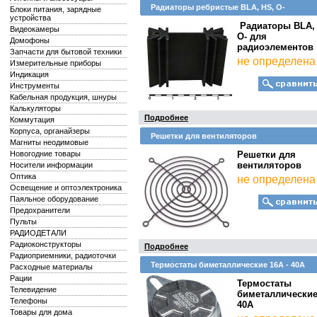
Радиаторы ребристые BLA, HS, O-
Блоки питания, зарядные
устройства
Радиаторы BLA,
Видеокамеры
O- для
Домофоны
радиоэлементов
Запчасти для бытовой техники
не определена
Измерительные приборы
Индикация
Инструменты
Кабельная продукция, шнуры
Калькуляторы
Подробнее
Коммутация
Корпуса, органайзеры
Решетки для вентиляторов
Магниты неодимовые
Новогодние товары
Решетки для
вентиляторов
Носители информации
Оптика
не определена
Освещение и оптоэлектроника
Паяльное оборудование
Предохранители
Пульты
РАДИОДЕТАЛИ
Радиоконструкторы
Подробнее
Радиоприемники, радиоточки
Термостаты биметаллические 16A - 40A
Расходные материалы
Рации
Термостаты
Телевидение
биметаллические
Телефоны
40A
Товары для дома