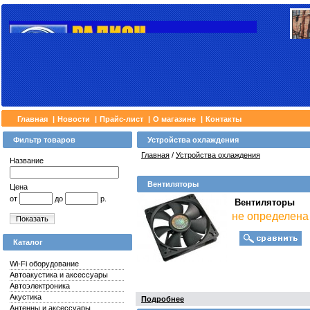
Главная
|
Новости
|
Прайс-лист
|
О магазине
|
Контакты
Фильтр товаров
Устройства охлаждения
Главная
/
Устройства охлаждения
Название
Вентиляторы
Цена
от
до
р.
Вентиляторы
не определена
Показать
Каталог
Wi-Fi оборудование
Автоакустика и аксессуары
Автоэлектроника
Акустика
Подробнее
Антенны и аксессуары