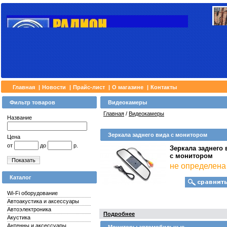
Главная
|
Новости
|
Прайс-лист
|
О магазине
|
Контакты
Фильтр товаров
Видеокамеры
Главная
/
Видеокамеры
Название
Зеркала заднего вида с монитором
Цена
от
до
р.
Зеркала заднего 
с монитором
Показать
не определена
Каталог
Wi-Fi оборудование
Автоакустика и аксессуары
Автоэлектроника
Подробнее
Акустика
Антенны и аксессуары