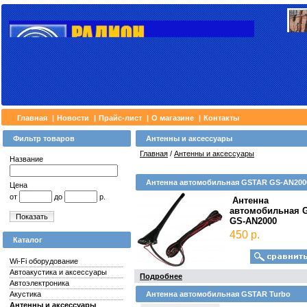
Главная
|
Новости
|
Прайс-лист
|
О магазине
|
Контакты
Фильтр товаров
Антенны и аксессуары
Главная
/
Антенны и аксессуары
Название
Антенна автомобильная GSTAR GS-AN200
Цена
от
до
р.
Антенна
автомобильная 
Показать
GS-AN2000
450 р.
Каталог
Wi-Fi оборудование
Автоакустика и аксессуары
Подробнее
Автоэлектроника
Акустика
Антенна автомобильная GSTAR Turbo
Антенны и аксессуары