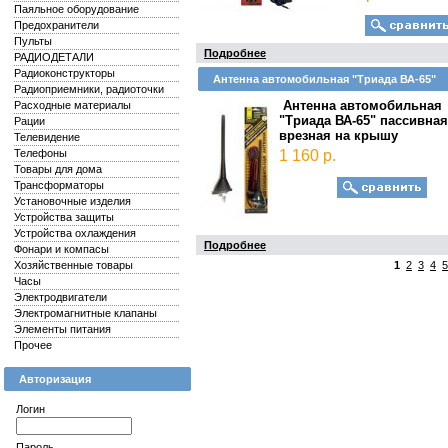
Паяльное оборудование
Предохранители
Пульты
Подробнее
РАДИОДЕТАЛИ
Радиоконструкторы
Антенна автомобильная "Триада ВА-65"
Радиоприемники, радиоточки
Антенна автомобильная
Расходные материалы
"Триада ВА-65" пассивная
Рации
врезная на крышу
Телевидение
Телефоны
1 160 р.
Товары для дома
Трансформаторы
Установочные изделия
Устройства защиты
Устройства охлаждения
Подробнее
Фонари и компасы
Хозяйственные товары
1
2
3
4
5
Часы
Электродвигатели
Электромагнитные клапаны
Элементы питания
Прочее
Авторизация
Логин
Пароль