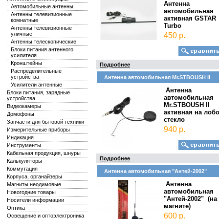
Антенна
Автомобильные антенны
автомобильная
Антенны телевизионные
активная GSTAR
комнатные
Turbo
Антенны телевизионные
уличные
450 р.
Антенны телескопические
Блоки питания антенного
усилителя
Кронштейны
Подробнее
Распределительные
устройства
Антенна автомобильная Mr.STBOUSH II
Усилители антенные
Антенна
Блоки питания, зарядные
автомобильная
устройства
Mr.STBOUSH II
Видеокамеры
активная на лоб
Домофоны
стекло
Запчасти для бытовой техники
940 р.
Измерительные приборы
Индикация
Инструменты
Кабельная продукция, шнуры
Подробнее
Калькуляторы
Коммутация
Антенна автомобильная "Антей-2002"
Корпуса, органайзеры
Антенна
Магниты неодимовые
автомобильная
Новогодние товары
"Антей-2002" (на
Носители информации
магните)
Оптика
600 р.
Освещение и оптоэлектроника