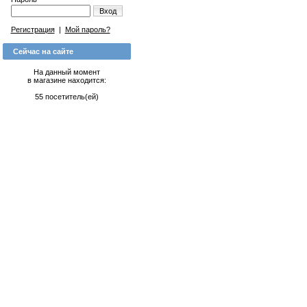
Вход
Регистрация
|
Мой пароль?
Сейчас на сайте
На данный момент
в магазине находится:
55 посетитель(ей)