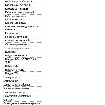
Аксессуары кабельные
Кабель акустический
Кабель антенный
Кабель оптоволоконный
Кабель силовой и
соединительный
Кабельные вводы
Комплектующие для блоков
питания
Конвертеры
Провод монтажный
Провод обмоточный
Сетевые удлинители
Телефония, интернет
Шлейфы
Шнуры HDMI, VGA
Шнуры RCA, SCART, Jack,
XLR
Шнуры USB
Шнуры сетевые
Шнуры ТВ
Калькуляторы
Коммутация
Корпуса, органайзеры
Магниты неодимовые
Новогодние товары
Носители информации
Оптика
Освещение и оптоэлектроника