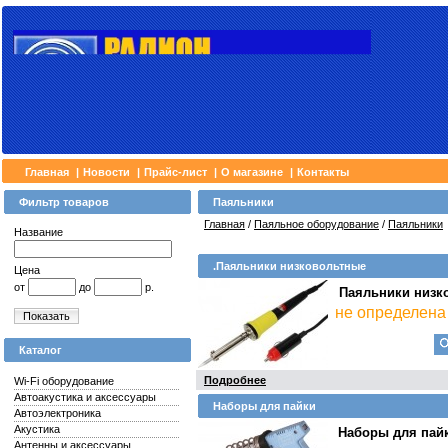
Главная
|
Новости
|
Прайс-лист
|
О магазине
|
Контакты
Фильтр товаров
Паяльники
Главная
/
Паяльное оборудование
/
Паяльники
Название
.Паяльники низковольтные
Цена
от
до
р.
Паяльники низко
не определена
Показать
Каталог
Подробнее
Wi-Fi оборудование
Автоакустика и аксессуары
Наборы для пайки
Автоэлектроника
Акустика
Наборы для пай
Антенны и аксессуары