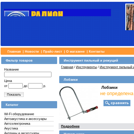
Главная
|
Новости
|
Прайс-лист
|
О магазине
|
Контакты
Фильтр товаров
Инструмент пильный и режущий
Главная
/
Инструменты
/
Инструмент пильный 
Название
Лобзики
Цена
от
до
р.
Лобзики
не определена
Показать
Каталог
Wi-Fi оборудование
Автоакустика и аксессуары
Автоэлектроника
Подробнее
Акустика
Антенны и аксессуары