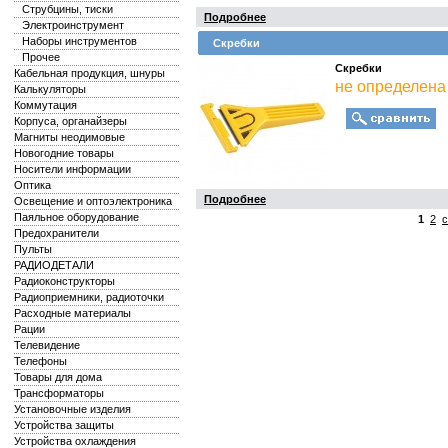
Струбцины, тиски
Подробнее
Электроинструмент
Наборы инструментов
Скребки
Прочее
Скребки
Кабельная продукция, шнуры
не определена
Калькуляторы
Коммутация
Корпуса, органайзеры
Магниты неодимовые
Новогодние товары
Носители информации
Оптика
Подробнее
Освещение и оптоэлектроника
Паяльное оборудование
1
2
с
Предохранители
Пульты
РАДИОДЕТАЛИ
Радиоконструкторы
Радиоприемники, радиоточки
Расходные материалы
Рации
Телевидение
Телефоны
Товары для дома
Трансформаторы
Установочные изделия
Устройства защиты
Устройства охлаждения