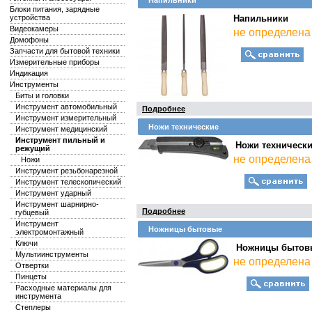
Напильники
Блоки питания, зарядные
устройства
Напильники
Видеокамеры
не определена
Домофоны
Запчасти для бытовой техники
Измерительные приборы
Индикация
Инструменты
Биты и головки
Инструмент автомобильный
Подробнее
Инструмент измерительный
Ножи технические
Инструмент медицинский
Инструмент пильный и
Ножи техническ
режущий
не определена
Ножи
Инструмент резьбонарезной
Инструмент телескопический
Инструмент ударный
Инструмент шарнирно-
Подробнее
губцевый
Инструмент
Ножницы бытовые
электромонтажный
Ключи
Ножницы бытов
Мультиинструменты
не определена
Отвертки
Пинцеты
Расходные материалы для
инструмента
Степлеры