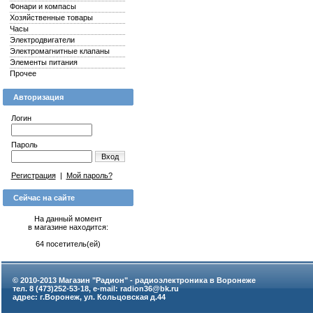
Фонари и компасы
Хозяйственные товары
Часы
Электродвигатели
Электромагнитные клапаны
Элементы питания
Прочее
Авторизация
Логин
Пароль
Вход
Регистрация
|
Мой пароль?
Сейчас на сайте
На данный момент
в магазине находится:
64 посетитель(ей)
© 2010-2013 Магазин "Радион" - радиоэлектроника в Воронеже
тел. 8 (473)252-53-18, e-mail: radion36@bk.ru
адрес: г.Воронеж, ул. Кольцовская д.44