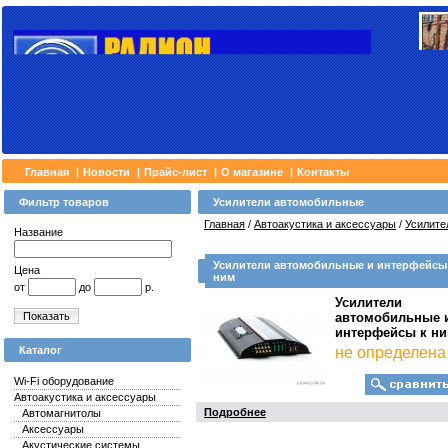
Главная
|
Новости
|
Прайс-лист
|
О магазине
|
Контакты
Фильтр товаров
Усилители автомобильные
Главная
/
Автоакустика и аксессуары
/
Усилите
Название
Усилители автомобильные и интерфейсы
Цена
ним
от
до
р.
Усилители
Показать
автомобильные 
интерфейсы к н
Каталог
не определена
Wi-Fi оборудование
Автоакустика и аксессуары
Подробнее
Автомагнитолы
Аксессуары
Акустические системы